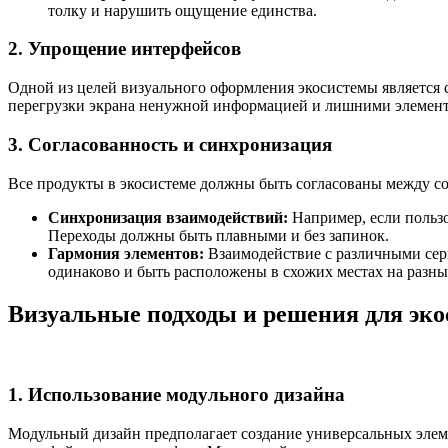
толку и нарушить ощущение единства.
2. Упрощение интерфейсов
Одной из целей визуального оформления экосистемы является 
перегрузки экрана ненужной информацией и лишними элемента
3. Согласованность и синхронизация
Все продукты в экосистеме должны быть согласованы между соб
Синхронизация взаимодействий:
Например, если пользо
Переходы должны быть плавными и без запинок.
Гармония элементов:
Взаимодействие с различными сер
одинаково и быть расположены в схожих местах на разны
Визуальные подходы и решения для эк
1. Использование модульного дизайна
Модульный дизайн предполагает создание универсальных элеме