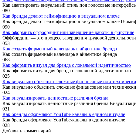
Как адаптировать визуальный стиль под голосовые интерфейс
0
80
Как бренды делают геймификацию в визуальном ключе
Как бренды делают геймификацию в визуальном ключе Гейми
0
90
Как оформить оффбординг или завершение работы в фирстиле
Оффбординг — это процесс завершения трудовой деятельности
0
53
Как создать фирменный календарь в айдентике бренда
Как создать фирменный календарь в айдентике бренда
0
68
Как оформить визуал для бренда с локальной идентичностью
Как оформить визуал для бренда с локальной идентичностью
0
25
Как визуально объяснить сложные финансовые или технически
Как визуально объяснить сложные финансовые или техническ
0
24
Как визуализировать ценностные различия бренда
Как визуализировать ценностные различия бренда Визуализац
0
31
Как бренды оформляют YouTube-каналы в едином визуале
Как бренды оформляют YouTube-каналы в едином визуале
0
28
Добавить комментарий