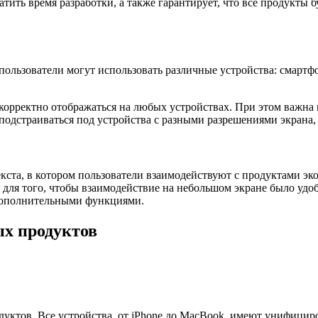
ть время разработки, а также гарантирует, что все продукты бу
 пользователи могут использовать различные устройства: смар
рректно отображаться на любых устройствах. При этом важна н
дстраиваться под устройства с разными разрешениями экрана, 
екста, в котором пользователи взаимодействуют с продуктами 
ля того, чтобы взаимодействие на небольшом экране было удоб
дополнительными функциями.
х продуктов
дуктов. Все устройства, от iPhone до MacBook, имеют унифици