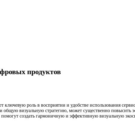
ифровых продуктов
 ключевую роль в восприятии и удобстве использования сервис
 общую визуальную стратегию, может существенно повысить эф
 помогут создать гармоничную и эффективную визуальную экос