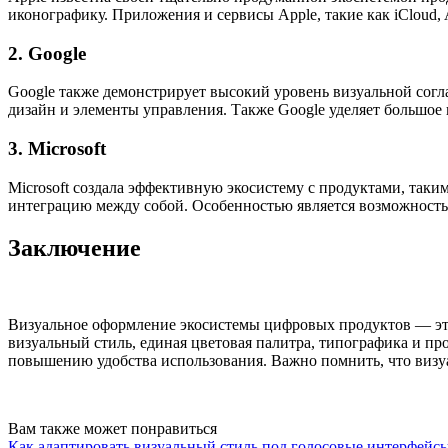
иконографику. Приложения и сервисы Apple, такие как iCloud, 
2. Google
Google также демонстрирует высокий уровень визуальной согла
дизайн и элементы управления. Также Google уделяет большое 
3. Microsoft
Microsoft создала эффективную экосистему с продуктами, таки
интеграцию между собой. Особенностью является возможность
Заключение
Визуальное оформление экосистемы цифровых продуктов — это
визуальный стиль, единая цветовая палитра, типографика и п
повышению удобства использования. Важно помнить, что визуа
Вам также может понравиться
Как адаптировать визуальный стиль под голосовые интерфейс