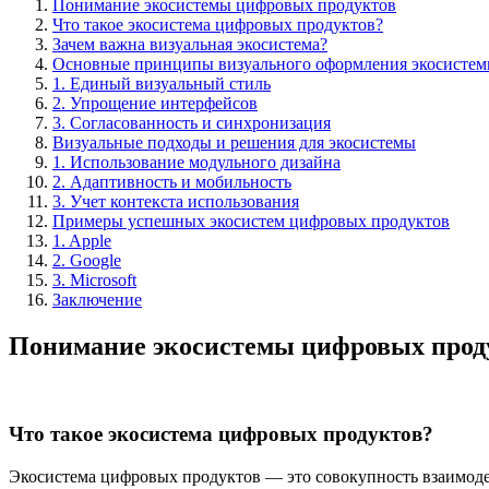
Понимание экосистемы цифровых продуктов
Что такое экосистема цифровых продуктов?
Зачем важна визуальная экосистема?
Основные принципы визуального оформления экосисте
1. Единый визуальный стиль
2. Упрощение интерфейсов
3. Согласованность и синхронизация
Визуальные подходы и решения для экосистемы
1. Использование модульного дизайна
2. Адаптивность и мобильность
3. Учет контекста использования
Примеры успешных экосистем цифровых продуктов
1. Apple
2. Google
3. Microsoft
Заключение
Понимание экосистемы цифровых прод
Что такое экосистема цифровых продуктов?
Экосистема цифровых продуктов — это совокупность взаимоде