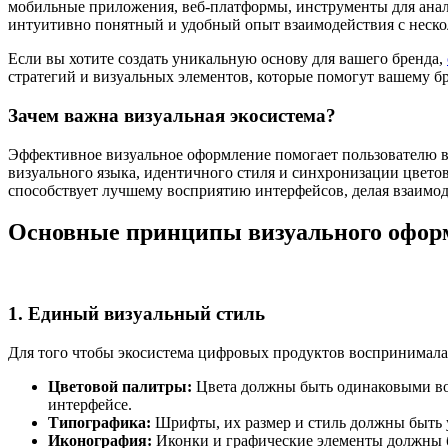
мобильные приложения, веб-платформы, инструменты для анал
интуитивно понятный и удобный опыт взаимодействия с неско
Если вы хотите создать уникальную основу для вашего бренда,
стратегий и визуальных элементов, которые помогут вашему бр
Зачем важна визуальная экосистема?
Эффективное визуальное оформление помогает пользователю во
визуального языка, идентичного стиля и синхронизации цвето
способствует лучшему восприятию интерфейсов, делая взаимод
Основные принципы визуального офор
1. Единый визуальный стиль
Для того чтобы экосистема цифровых продуктов воспринималас
Цветовой палитры:
Цвета должны быть одинаковыми во 
интерфейсе.
Типографика:
Шрифты, их размер и стиль должны быть у
Иконография:
Иконки и графические элементы должны б